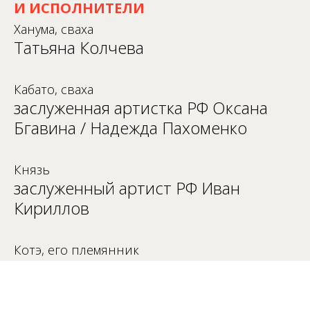
И ИСПОЛНИТЕЛИ
Ханума, сваха
Татьяна Колчева
Кабато, сваха
заслуженная артистка РФ Оксана
Бгавина / Надежда Пахоменко
Князь
заслуженный артист РФ Иван
Кириллов
Котэ, его племянник
Илья Васильев / Илья Кузьмин
Текле, его сестра