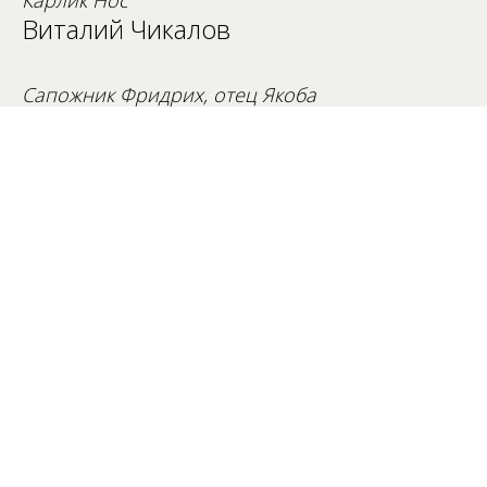
Карлик Нос
Виталий Чикалов
Сапожник Фридрих, отец Якоба
Михаил Новичихин / Константин
Мойса
Ханна, мать Якоба
Екатерина Йовчева / Ольга
Решетова
Колдунья Крейтервейс
Анна Лего / Юлия Гарнова
Мими, дочь волшебника Веттербока
Наталья Ткаченко